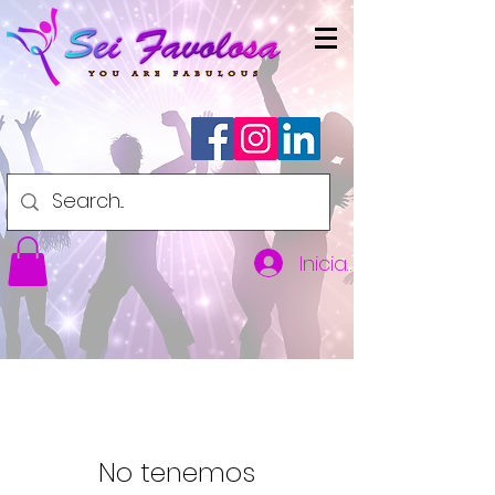
Iniciar sesión
No tenemos